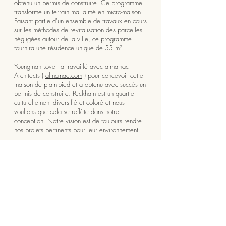
obtenu un permis de construire. Ce programme
transforme un terrain mal aimé en micro-maison.
Faisant partie d'un ensemble de travaux en cours
sur les méthodes de revitalisation des parcelles
négligées autour de la ville, ce programme
fournira une résidence unique de 55 m².
Youngman Lovell a travaillé avec alma-nac
Architects (
alma-nac.com
) pour concevoir cette
maison de plain-pied et a obtenu avec succès un
permis de construire. Peckham est un quartier
culturellement diversifié et coloré et nous
voulions que cela se reflète dans notre
conception. Notre vision est de toujours rendre
nos projets pertinents pour leur environnement.