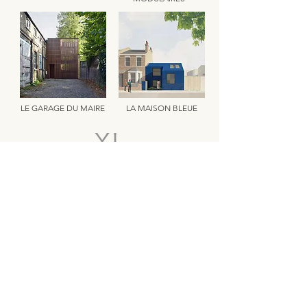
LE GARAGE DU MAIRE
LA MAISON BLEUE
2a rue Howden
Londres
SE15 4LB​
info@youngmanlovell.com
+44 (0)843 523 5836